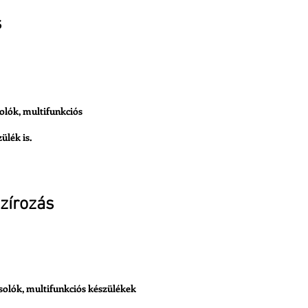
s
at Kérés
olók, multifunkciós
ülék is.
zírozás
at Kérés
solók, multifunkciós készülékek