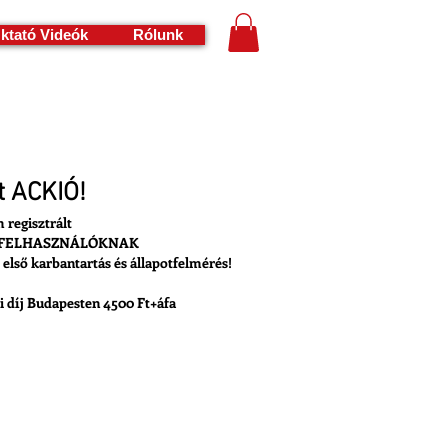
ktató Videók
Rólunk
t ACKIÓ!
regisztrált
 FELHASZNÁLÓKNAK
első karbantartás és állapotfelmérés!
i díj
Budapesten 4500 Ft+áfa
IÓ Igénylése