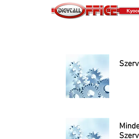
Kyoce
Szerv
Hib
Minde
Szerv