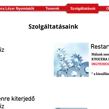
ra Lézer Nyomtatók
Tonerek
Szolgáltatások
O
Szolgáltatásaink
Restar
iz
Nálunk nem 
KYOCERA
INGYENES
a Bejelentés
* a kiszállás
Restart AKC
nre kiterjedő
iz