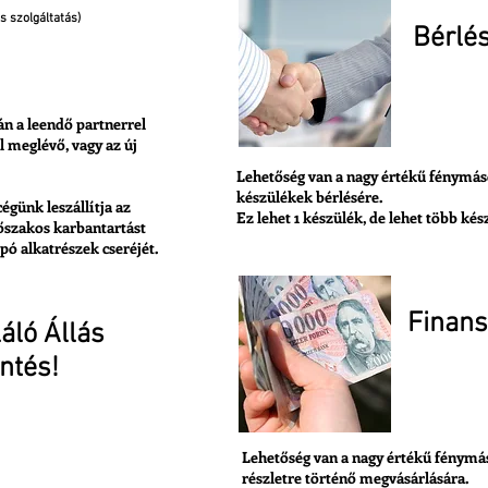
s szolgáltatás)
Bérlé
lat Kérés
Ajánl
n a leendő partnerrel
l meglévő, vagy az új
Lehetőség van a nagy értékű fénymás
készülékek bérlésére.
égünk leszállítja az
Ez lehet 1 készülék, de lehet több kész
őszakos karbantartást
pó alkatrészek cseréjét.
Finans
áló Állás
ntés!
Ajánl
tés Készítés
Lehetőség van a nagy értékű fénymá
részletre történő megvásárlására.