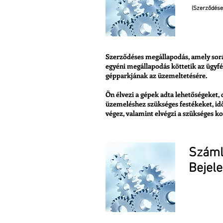
(Szerződése
Aján
Szerződéses megállapodás, amely sorá
egyéni megállapodás köttetik az ügyfé
gépparkjának az üzemeltetésére.
Ön élvezi a gépek adta lehetőségeket, c
üzemeléshez szükséges festékeket, id
végez, valamint elvégzi a szükséges ko
Száml
Bejele
Jelen