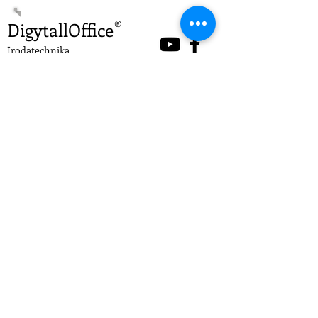
DigytallOffice
®
Irodatechnika
A Digytall Office Kft. 1997. óta kínál gyors,
professzionális és hosszú távon hatékony
megoldásokat partnerei számára.
Cégünk kiemelt Kyocera értékesítési partner
és szerviz.
Címünk: 1037 Budapest, Zay u. 3.
V.em., 501-es iroda
Ügyfélszolgálat:
06 (20) 263 - 6602
H-Cs-ig 8-17-ig, P-8-14-ig
Szombat - Vasárnap - Zárva
Értékesítés:
06 (20) 946 - 2220
E-mail: Rólunk/Kapcsolat fülnél küldhető.
Adószám:
12326875-2-41
Cg.
01-09-666420
Az oldal fejlesztője: Digytall Office Kft.