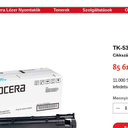
ra Lézer Nyomtatók
Tonerek
Szolgáltatások
O
TK-53
Cikksz
85 6
11.000 
lefedets
Mennyi
F