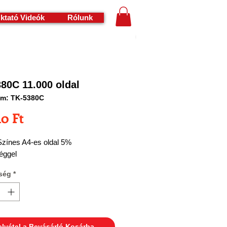
ktató Videók
Rólunk
80C 11.000 oldal
ám: TK-5380C
Ár
10 Ft
Színes A4-es oldal 5%
éggel
ség
*
elvétel a Bevásárló Kosárba