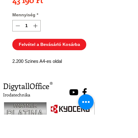
Mennyiség
*
Felvétel a Bevásárló Kosárba
2.200 Szines A4-es oldal
DigytallOffice
®
Irodatechnika
A Digytall Office Kft. 1997. óta kínál gyors,
professzionális és hosszú távon hatékony
megoldásokat partnerei számára.