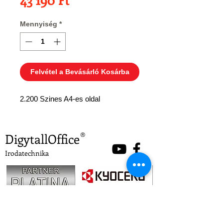
Mennyiség
*
Felvétel a Bevásárló Kosárba
2.200 Szines A4-es oldal
DigytallOffice
®
Irodatechnika
A Digytall Office Kft. 1997. óta kínál gyors,
professzionális és hosszú távon hatékony
megoldásokat partnerei számára.