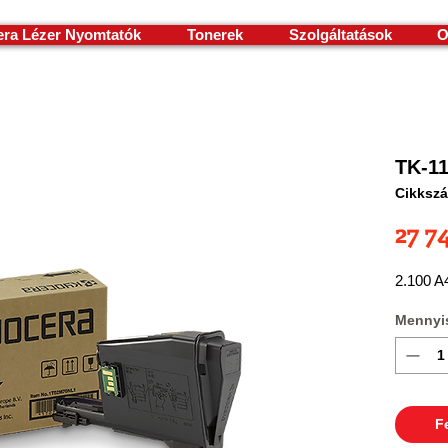
ra Lézer Nyomtatók
Tonerek
Szolgáltatások
O
TK-11
Cikkszá
27 7
2.100 A4
Mennyi
F