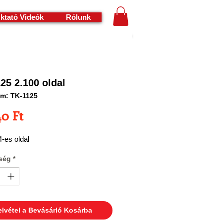
ktató Videók
Rólunk
25 2.100 oldal
m: TK-1125
Ár
40 Ft
-es oldal
ség
*
elvétel a Bevásárló Kosárba