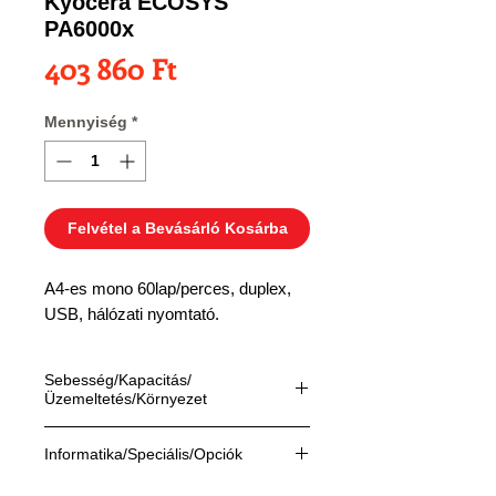
Kyocera ECOSYS
PA6000x
Ár
403 860 Ft
Mennyiség
*
Felvétel a Bevásárló Kosárba
A4-es mono 60lap/perces, duplex,
USB, hálózati nyomtató.
Sebesség/Kapacitás/
Üzemeltetés/Környezet
Sebesség:
Informatika/Speciális/Opciók
Nyomtatás:
60 A4 oldal percenként,
duplex 43 LAP percenként.
Informatika: