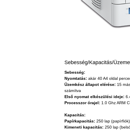
Sebesség/Kapacitás/Üzemel
Sebesség:
Nyomtatás:
akár 40 A4 oldal perce
Üzemkész állapot elérése:
15 más
számítva
Első nyomat elkészülési ideje:
6.
Processzor órajel:
1.0 Ghz ARM C
Kapacitás:
Papírkapacitás:
250 lap (papírfiók)
Kimeneti kapacitás:
250 lap (belső