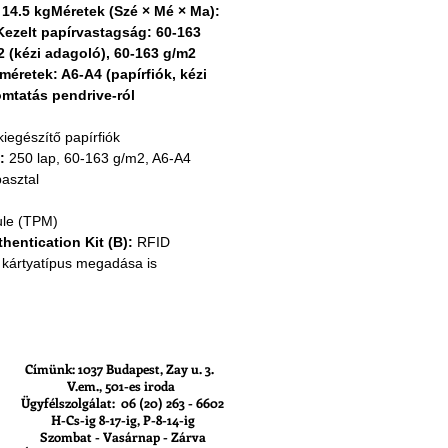
 14.5 kgMéretek (Szé × Mé × Ma):
zelt papírvastagság: 60-163
2 (kézi adagoló), 60-163 g/m2
éretek: A6-A4 (papírfiók, kézi
mtatás pendrive-ról
egészítő papírfiók
:
250 lap, 60-163 g/m2, A6-A4
asztal
ule (TPM)
hentication Kit (B):
RFID
 kártyatípus megadása is
Címünk: 1037 Budapest, Zay u. 3.
V.em., 501-es iroda
Ügyfélszolgálat: 06 (20) 263 - 6602
H-Cs-ig 8-17-ig, P-8-14-ig
Szombat - Vasárnap - Zárva