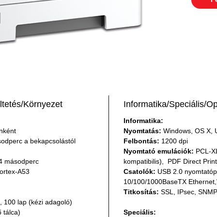
tetés/Környezet
Informatika/Speciális/O
Informatika:
nként
Nyomtatás:
Windows, OS X, U
odperc a bekapcsolástól
Felbontás:
1200 dpi
Nyomtató emulációk:
PCL-XL
4 másodperc
kompatibilis), PDF Direct Print
ortex-A53
Csatolók:
USB 2.0 nyomtatópo
10/100/1000BaseTX Ethernet,
Titkosítás:
SSL, IPsec, SNMP
, 100 lap (kézi adagoló)
 tálca)
Speciális: