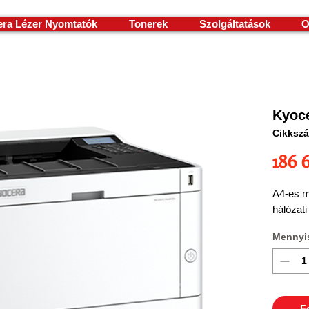
ra Lézer Nyomtatók
Tonerek
Szolgáltatások
O
Kyoc
Cikksz
186 
A4-es m
hálózati
Mennyi
F