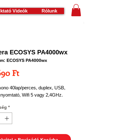
ktató Videók
Rólunk
era ECOSYS PA4000wx
ám: ECOSYS PA4000wx
Ár
690 Ft
ono 40lap/perces, duplex, USB,
 nyomtató, Wifi 5 vagy 2,4GHz.
ség
*
elvétel a Bevásárló Kosárba