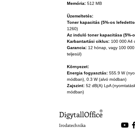
Memória:
512 MB
Üzemeltetés:
Toner kapacitás (5%-os lefedetts
1260)
Az induló toner kapacitása (5%-o
Karbantartási ciklus:
100 000 A4 o
Garancia:
12 hónap, vagy 100 000 
teljesül)
Környezet:
Energia fogyasztás:
555.9 W (nyom
módban), 0.3 W (alvó módban)
Zajszint:
52 dB(A) LpA (nyomtatásko
módban)
®
DigytallOffice
Irodatechnika