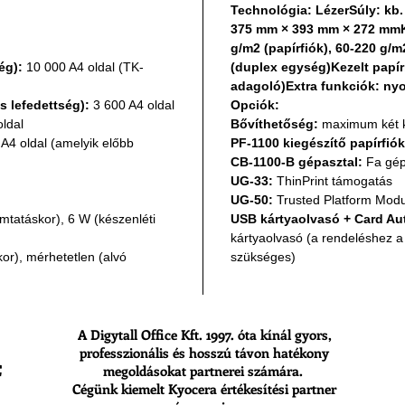
Technológia: LézerSúly: kb.
375 mm × 393 mm × 272 mmKe
g/m2 (papírfiók), 60-220 g/m
ég):
10 000 A4 oldal (TK-
(duplex egység)Kezelt papírm
adagoló)Extra funkciók: nyo
s lefedettség):
3 600 A4 oldal
Opciók:
ldal
Bővíthetőség:
maximum két ki
A4 oldal (amelyik előbb
PF-1100 kiegészítő papírfiók
CB-1100-B gépasztal:
Fa gép
UG-33:
ThinPrint támogatás
UG-50:
Trusted Platform Mod
tatáskor), 6 W (készenléti
USB kártyaolvasó + Card Aut
kártyaolvasó (a rendeléshez a
r), mérhetetlen (alvó
szükséges)
A Digytall Office Kft. 1997. óta kínál gyors,
professzionális és hosszú távon hatékony
megoldásokat partnerei számára.
Cégünk kiemelt Kyocera értékesítési partner