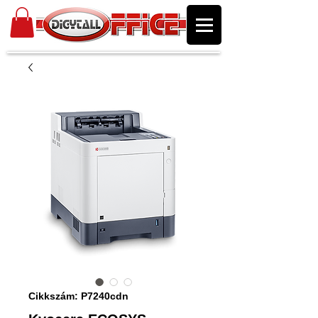
Cikkszám: P7240cdn