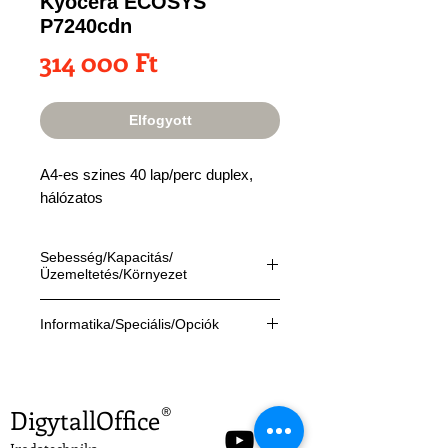
Kyocera ECOSYS
P7240cdn
Ár
314 000 Ft
Elfogyott
A4-es szines 40 lap/perc duplex,
hálózatos
Sebesség/Kapacitás/
Üzemeltetés/Környezet
Sebesség:
Informatika/Speciális/Opciók
Nyomtatás:
40 fekete-fehér vagy
színes A4 oldal percenként, 36 oldal
Informatika:
kétoldalas üzemmódban
Nyomtatás:
Windows, OS X,
Üzemkész állapot elérése:
24
UNIX/Linux, SAP, DOS, iOS
DigytallOffice
®
másodperc a bekapcsolástól
Felbontás:
600 dpi, 1200dpi
számítva
csökkentett sebességgel