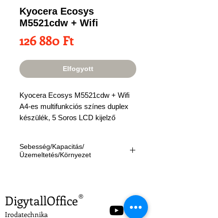
Kyocera Ecosys
M5521cdw + Wifi
Ár
126 880 Ft
Elfogyott
Kyocera Ecosys M5521cdw + Wifi
A4-es multifunkciós színes duplex
készülék, 5 Soros LCD kijelző
Sebesség/Kapacitás/
Üzemeltetés/Környezet
Nyomtatás:
21 A4 fekete-fehér vagy
színes oldal percenként,
Papírkapacitás:
1x250 lap
DigytallOffice
®
A4 (papírfiók), 50 lap (kézi adagoló)
Kimeneti kapacitás:
150 lap
Irodatechnika